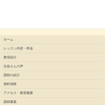
た。 「かわいい
」と言うと、 「一番かわいいのはママや
で
」と。 「ママ可愛いよねー
じゃあ私はー？」と、
「かわいい […]
ホーム
レッスン内容・料金
教室紹介
生徒さんの声
講師の紹介
無料体験
アクセス・教室概要
講師募集