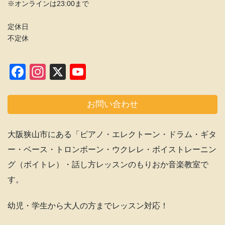
※オンラインは23:00まで
定休日
不定休
F
In
X
Y
a
st
o
c
a
u
お問い合わせ
e
gr
T
b
a
u
大阪狭山市にある「ピアノ・エレクトーン・ドラム・ギタ
o
m
b
ー・ベース・トロンボーン・ウクレレ・ボイストレーニン
o
e
グ（ボイトレ）・話し方レッスンのもりおか音楽教室で
k
C
す。
h
幼児・学生から大人の方までレッスン対応！
a