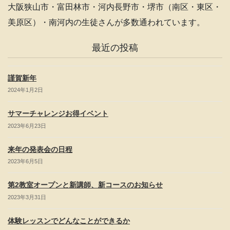
n
大阪狭山市・富田林市・河内長野市・堺市（南区・東区・
n
美原区）・南河内の生徒さんが多数通われています。
el
最近の投稿
謹賀新年
2024年1月2日
サマーチャレンジお得イベント
2023年6月23日
来年の発表会の日程
2023年6月5日
第2教室オープンと新講師、新コースのお知らせ
2023年3月31日
体験レッスンでどんなことができるか