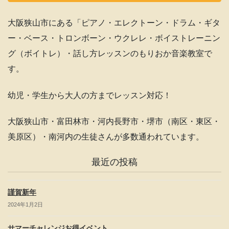
e
gr
T
b
a
u
大阪狭山市にある「ピアノ・エレクトーン・ドラム・ギタ
o
m
b
ー・ベース・トロンボーン・ウクレレ・ボイストレーニン
o
e
グ（ボイトレ）・話し方レッスンのもりおか音楽教室で
k
C
す。
h
幼児・学生から大人の方までレッスン対応！
a
n
大阪狭山市・富田林市・河内長野市・堺市（南区・東区・
n
美原区）・南河内の生徒さんが多数通われています。
el
最近の投稿
謹賀新年
2024年1月2日
サマーチャレンジお得イベント