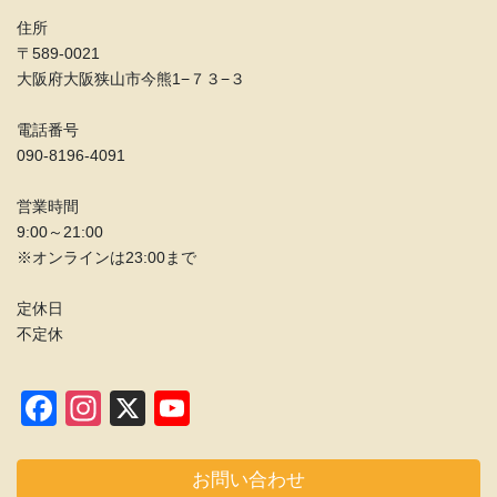
住所
〒589-0021
大阪府大阪狭山市今熊1−７３−３
電話番号
090-8196-4091
営業時間
9:00～21:00
※オンラインは23:00まで
定休日
不定休
F
In
X
Y
a
st
o
c
a
u
お問い合わせ