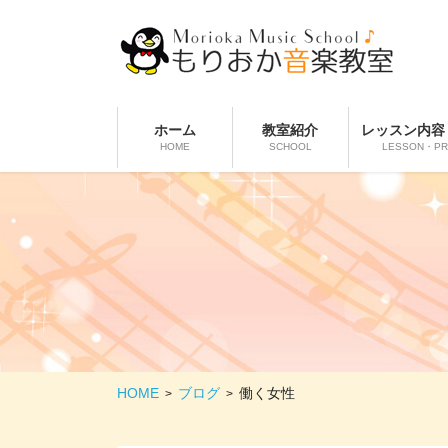
コ
ナ
ン
ビ
テ
ゲ
ン
ー
ツ
シ
に
ョ
ホーム
教室紹介
レッスン内容
HOME
SCHOOL
LESSON・PR
移
ン
動
に
移
動
HOME
ブログ
働く女性