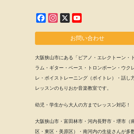
F
In
X
Y
a
st
o
c
a
u
お問い合わせ
e
gr
T
b
a
u
大阪狭山市にある「ピアノ・エレクトーン・
o
m
b
ラム・ギター・ベース・トロンボーン・ウク
o
e
レ・ボイストレーニング（ボイトレ）・話し
k
C
レッスンのもりおか音楽教室です。
h
a
幼児・学生から大人の方までレッスン対応！
n
n
大阪狭山市・富田林市・河内長野市・堺市（
el
区・東区・美原区）・南河内の生徒さんが多