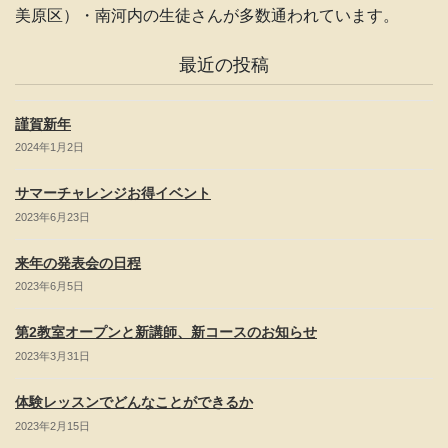
n
美原区）・南河内の生徒さんが多数通われています。
el
最近の投稿
謹賀新年
2024年1月2日
サマーチャレンジお得イベント
2023年6月23日
来年の発表会の日程
2023年6月5日
第2教室オープンと新講師、新コースのお知らせ
2023年3月31日
体験レッスンでどんなことができるか
2023年2月15日