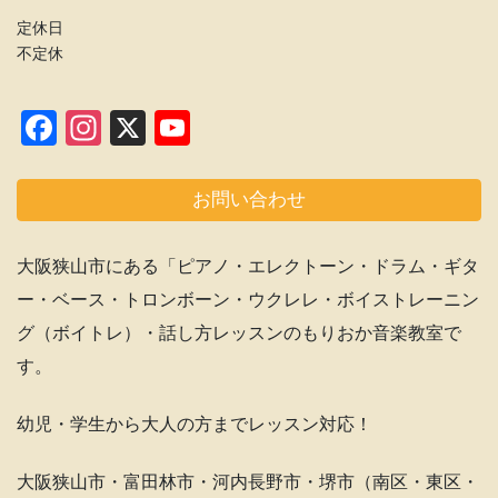
定休日
不定休
F
In
X
Y
a
st
o
c
a
u
お問い合わせ
e
gr
T
b
a
u
大阪狭山市にある「ピアノ・エレクトーン・ドラム・ギタ
o
m
b
ー・ベース・トロンボーン・ウクレレ・ボイストレーニン
o
e
グ（ボイトレ）・話し方レッスンのもりおか音楽教室で
k
C
す。
h
幼児・学生から大人の方までレッスン対応！
a
n
大阪狭山市・富田林市・河内長野市・堺市（南区・東区・