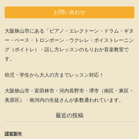
a
st
o
c
a
u
お問い合わせ
e
gr
T
b
a
u
大阪狭山市にある「ピアノ・エレクトーン・ドラム・ギタ
o
m
b
ー・ベース・トロンボーン・ウクレレ・ボイストレーニン
o
e
グ（ボイトレ）・話し方レッスンのもりおか音楽教室で
k
C
す。
h
幼児・学生から大人の方までレッスン対応！
a
n
大阪狭山市・富田林市・河内長野市・堺市（南区・東区・
n
美原区）・南河内の生徒さんが多数通われています。
el
最近の投稿
謹賀新年