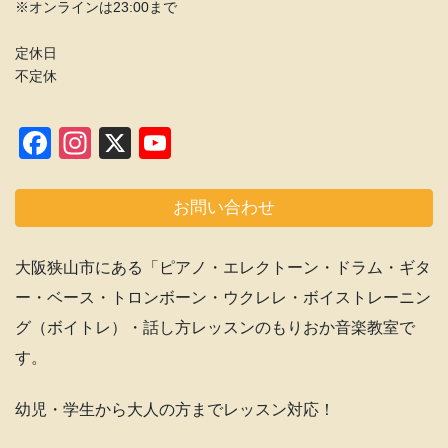
※オンラインは23:00まで
定休日
不定休
F
In
X
Y
a
st
o
c
a
u
お問い合わせ
e
gr
T
b
a
u
大阪狭山市にある「ピアノ・エレクトーン・ドラム・ギタ
o
m
b
ー・ベース・トロンボーン・ウクレレ・ボイストレーニン
o
e
グ（ボイトレ）・話し方レッスンのもりおか音楽教室で
k
C
す。
h
幼児・学生から大人の方までレッスン対応！
a