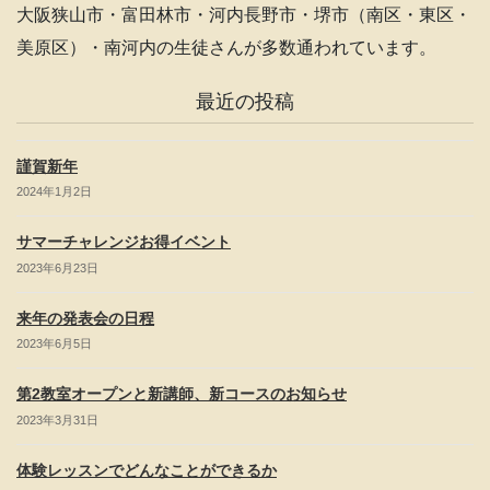
n
大阪狭山市・富田林市・河内長野市・堺市（南区・東区・
n
美原区）・南河内の生徒さんが多数通われています。
el
最近の投稿
謹賀新年
2024年1月2日
サマーチャレンジお得イベント
2023年6月23日
来年の発表会の日程
2023年6月5日
第2教室オープンと新講師、新コースのお知らせ
2023年3月31日
体験レッスンでどんなことができるか